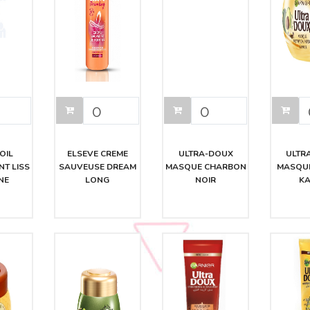
OIL
ELSEVE CREME
ULTRA-DOUX
ULTR
T LISS
SAUVEUSE DREAM
MASQUE CHARBON
MASQU
NE
LONG
NOIR
KA