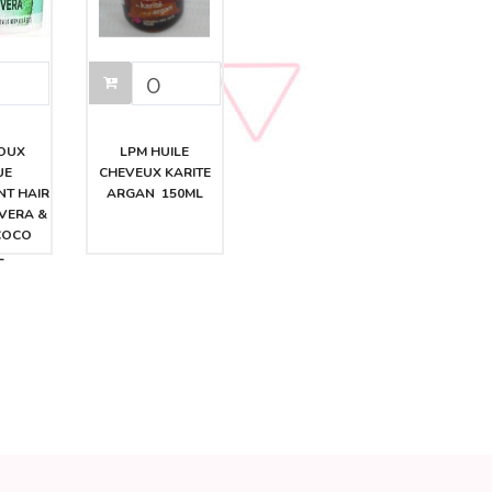
DOUX
LPM HUILE
UE
CHEVEUX KARITE
T HAIR
ARGAN 150ML
VERA &
COCO
L